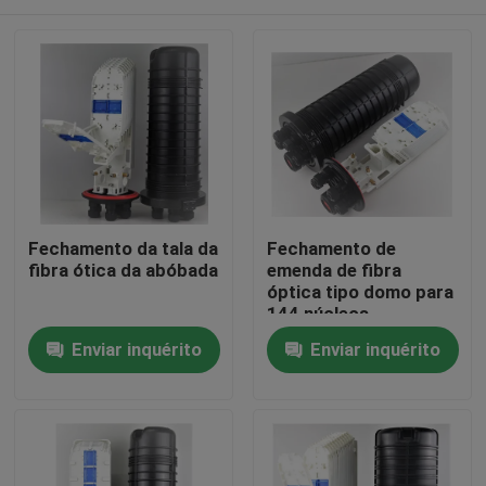
Fechamento da tala da
Fechamento de
fibra ótica da abóbada
emenda de fibra
óptica tipo domo para
144 núcleos
Casa
Enviar inquérito
Enviar inquérito
Produtos
Sobre nós