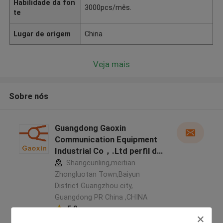
Habilidade da fon
3000pcs/mês.
te
Lugar de origem
China
Veja mais
Sobre nós
Guangdong Gaoxin
Communication Equipment
Industrial Co，.Ltd perfil do
fabricante
Shangcunling,meitian
Zhongluotan Town,Baiyun
District Guangzhou city,
Guangdong PR China ,CHINA
5.0
Fornecedor verificado