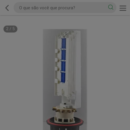
2
/
5