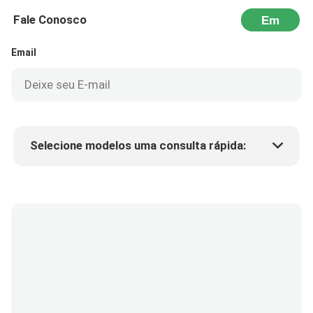
Fale Conosco
Em
seguida
Email
Selecione modelos uma consulta rápida:
Preço do produto
Min.order quantity
Solicite uma amostra
Mais detalhes