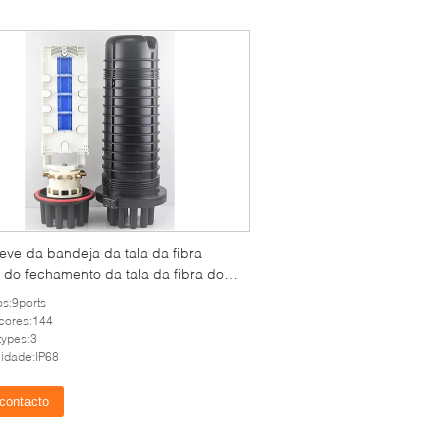
eve da bandeja da tala da fibra
 do fechamento da tala da fibra do
 de 9 entradas
os:9ports
cores:144
ypes:3
idade:IP68
contacto