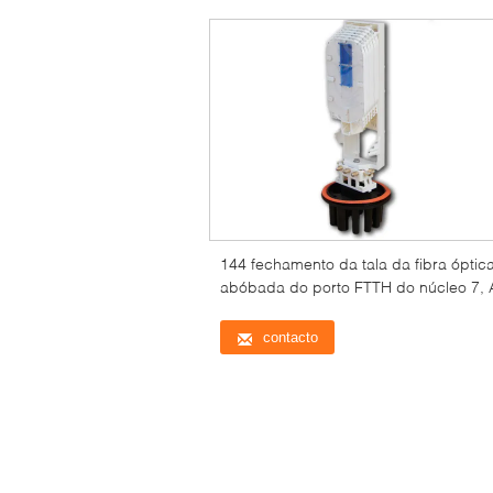
144 fechamento da tala da fibra óptic
abóbada do porto FTTH do núcleo 7,
PP IP68
contacto