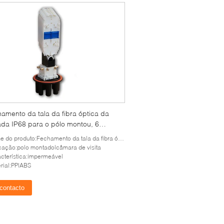
amento da tala da fibra óptica da
da IP68 para o pólo montou, 6
s redondos pequenos
do produto:Fechamento da tala da fibra ótica da abóbada
cação:polo montado|câmara de visita
cterística:impermeável
rial:PP|ABS
contacto