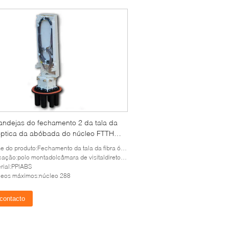
andejas do fechamento 2 da tala da
 óptica da abóbada do núcleo FTTH
o pólo montado
do produto:Fechamento da tala da fibra ótica da abóbada
ação:polo montado|câmara de visita|direto enterrado
rial:PP|ABS
leos máximos:núcleo 288
contacto