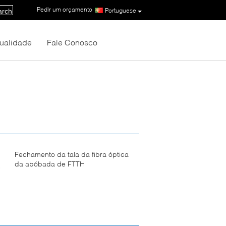
Pedir um orçamento
|
Portuguese
arch
Qualidade
Fale Conosco
Fechamento da tala da fibra óptica
da abóbada de FTTH