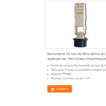
fechamento da tala da fibra óptica da
abóbada de 144 núcleos impermeáve
para fixado na parede
Nome do produto:Fechamento da tala da fibra ótica da 
Aplicação:Fixado na parede|montagem do canal|encan
Material:PP|ABS
Núcleos máximos:núcleo 144
contacto