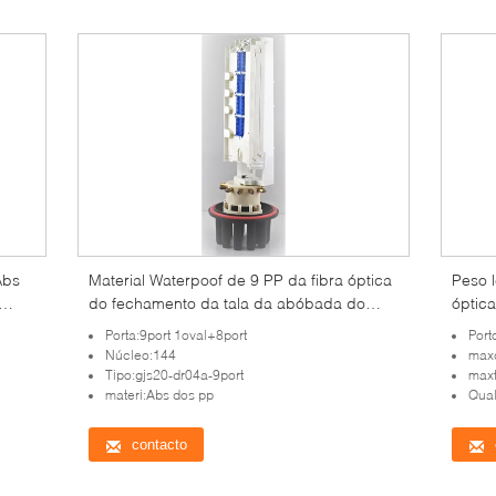
Abs
Material Waterpoof de 9 PP da fibra óptica
Peso l
do fechamento da tala da abóbada do
óptica
0mm
porto
porto
Porta:9port 1oval+8port
Port
Núcleo:144
max
Tipo:gjs20-dr04a-9port
maxt
materi:Abs dos pp
Qual
contacto