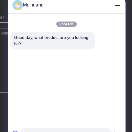
Mr. huang
7:24 PM
Good day, what product are you looking 
for?