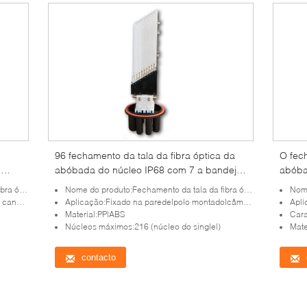
96 fechamento da tala da fibra óptica da
O fech
l
abóbada do núcleo IP68 com 7 a bandeja
abóba
do porto 9
porto
abóbada
Nome do produto:Fechamento da tala da fibra ótica da abóbada
Nome 
amento
Aplicação:Fixado na parede|polo montado|câmara de visita
Apli
Material:PP|ABS
Cara
Núcleos máximos:216 (núcleo do singlel)
Mate
contacto