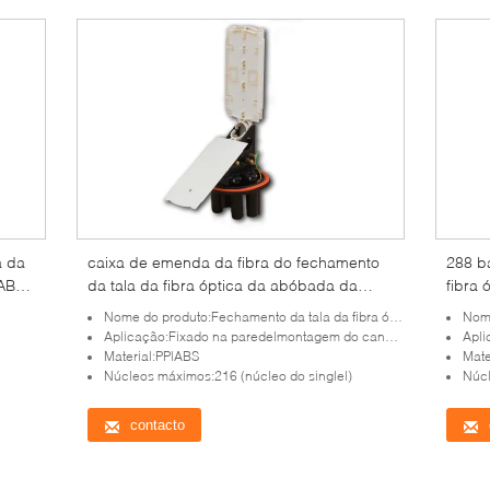
a da
caixa de emenda da fibra do fechamento
288 b
 ABS
da tala da fibra óptica da abóbada da
fibra
montagem do canal/6 portos
para 
Nome do produto:Fechamento da tala da fibra ótica da abóbada
Nome 
Aplicação:Fixado na parede|montagem do canal|encanamento|direto enterrado
Aplic
Material:PP|ABS
Mate
Núcleos máximos:216 (núcleo do singlel)
Núc
contacto