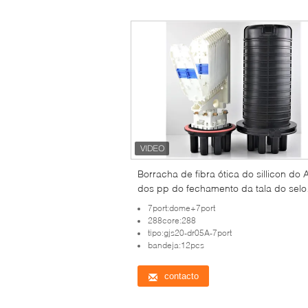
Borracha de fibra ótica do sillicon do 
dos pp do fechamento da tala do selo
mecânico da abóbada, 505 (l) xd20
7port:dome+7port
aéreos max288core, GJS20-DM0
288core:288
tipo:gjs20-dr05A-7port
bandeja:12pcs
contacto