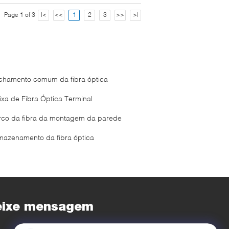
Page 1 of 3
|<
<<
1
2
3
>>
>|
chamento comum da fibra óptica
ixa de Fibra Óptica Terminal
rco da fibra da montagem da parede
mazenamento da fibra óptica
eixe mensagem