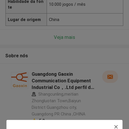
Habilidade da fon
10.000 jogos / mês
te
Lugar de origem
China
Veja mais
Sobre nós
Guangdong Gaoxin
Communication Equipment
Industrial Co，.Ltd perfil do
fabricante
Shangcunling,meitian
Zhongluotan Town,Baiyun
District Guangzhou city,
Guangdong PR China ,CHINA
5.0
Fornecedor verificado