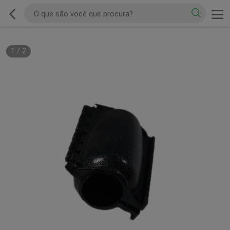
1
/
2