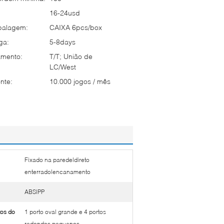
16-24usd
balagem:
CAIXA 6pcs/box
ga:
5-8days
mento:
T/T; União de
LC/West
nte:
10.000 jogos / mês
Fixado na parede|direto
enterrado|encanamento
ABS|PP
os do
1 porto oval grande e 4 portos
redondos pequenos