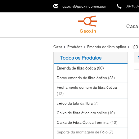
86-138
gaoxin@gaoxincomm.com
Casa
120 
Casa
Produtos
Emenda de fibra óptica
Todos os Produtos
Emenda de fibra óptica
(36)
Dome emenda de fibra óptica
(23)
Fechamento comum da fibra óptica
(12)
cerco da tala da fibra
(7)
Caixa de fibra ótica em splice
(10)
Caixa de Fibra Óptica Terminal
(10)
Suporte da montagem de Pólo
(7)