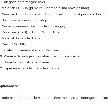
Categoria da proteção: IP68
1.
Material: PP, ABS (primeira - matéria prima nova da mão)
2.
Número de portos do cabo: 1 porto oval grande e 4 portos redondos
3.
Bandejas máximas: 5 bandejas
4.
Núcleos máximos: 120 (núcleo do singlel)
5.
Dimensão (HxD): 430mm *130 milímetro
6.
Material do pacote: Caixa
7.
Peso: 2.5-3.0Kg
8.
Escala do diâmetro do cabo: 8-25mm
9.
Maneira da selagem de cabos: Calor que encolhe
10.
Garantia da qualidade: 2 anos
11.
Esperança de vida: mais de 25 anos
12.
Aplicações:
Fixado na parede, o polo montado, câmara de visita, montagem do cana