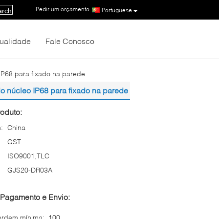
Pedir um orçamento
|
Portuguese
arch
Qualidade
Fale Conosco
 IP68 para fixado na parede
do núcleo IP68 para fixado na parede
oduto:
:
China
GST
ISO9001,TLC
GJS20-DR03A
Pagamento e Envio:
ordem mínima:
100