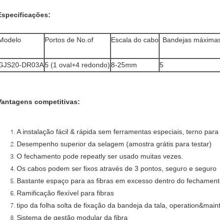
Especificações:
Modelo
Portos de No.of
Escala do cabo
Bandejas máxima
GJS20-DR03A
5 (1 oval+4 redondo)
8-25mm
5
Vantagens competitivas:
A instalação fácil & rápida sem ferramentas especiais, terno par
Desempenho superior da selagem (amostra grátis para testar)
O fechamento pode repeatly ser usado muitas vezes.
Os cabos podem ser fixos através de 3 pontos, seguro e seguro
Bastante espaço para as fibras em excesso dentro do fechamen
Ramificação flexível para fibras
tipo da folha solta de fixação da bandeja da tala, operation&mainta
Sistema de gestão modular da fibra