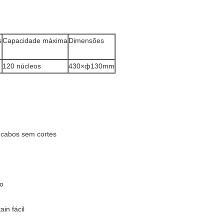
s
Capacidade máxima
Dimensões
120 núcleos
430×ф130mm
a cabos sem cortes
to
in fácil