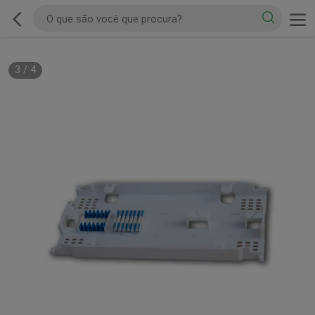
3
/
4