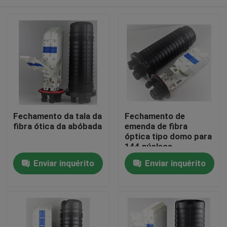
Fechamento da tala da
Fechamento de
fibra ótica da abóbada
emenda de fibra
óptica tipo domo para
144 núcleos
Casa
Enviar inquérito
Enviar inquérito
Produtos
Sobre nós