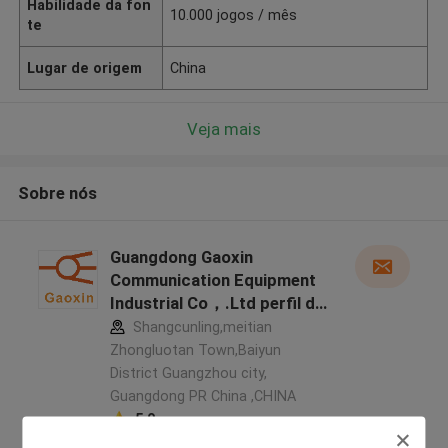
Habilidade da fon
10.000 jogos / mês
te
Lugar de origem
China
Veja mais
Sobre nós
Guangdong Gaoxin
Communication Equipment
Industrial Co，.Ltd perfil do
fabricante
Shangcunling,meitian
Zhongluotan Town,Baiyun
District Guangzhou city,
Guangdong PR China ,CHINA
5.0
Fornecedor verificado