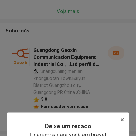
Veja mais
Sobre nós
Guangdong Gaoxin
Communication Equipment
Industrial Co，.Ltd perfil do
fabricante
Shangcunling,meitian
Zhongluotan Town,Baiyun
District Guangzhou city,
Guangdong PR China ,CHINA
5.0
Fornecedor verificado
Veja mais
Deixe um recado
Ligaremos para você em breve!