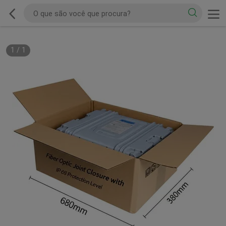
1
/
1