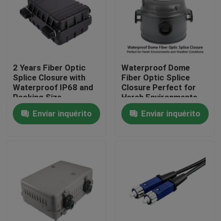
2 Years Fiber Optic
Waterproof Dome
Splice Closure with
Fiber Optic Splice
Waterproof IP68 and
Closure Perfect for
Packing Size
Harsh Environments
300*235*100mm
and Weather
Enviar inquérito
Enviar inquérito
Conditions
Casa
Produtos
Sobre nós