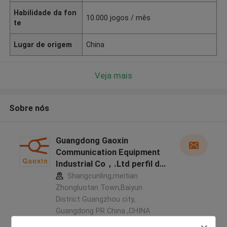
Habilidade da fon
10.000 jogos / mês
te
Lugar de origem
China
Veja mais
Sobre nós
Guangdong Gaoxin
Communication Equipment
Industrial Co，.Ltd perfil do
fabricante
Shangcunling,meitian
Zhongluotan Town,Baiyun
District Guangzhou city,
Guangdong PR China ,CHINA
5.0