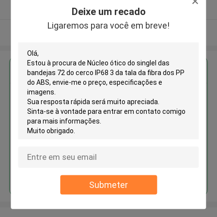
Fornecedor verificado
Deixe um recado
Ligaremos para você em breve!
Veja mais
Obter o melhor preço para
Núcleo ótico do singlel das
bandejas 72 do cerco IP68 3 da
tala da fibra dos PP do ABS
Continue
Submeter