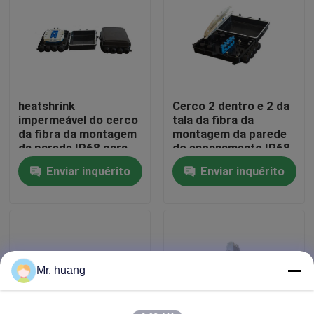
Excursão da fábrica
Controle da qualidade
heatshrink
Cerco 2 dentro e 2 da
impermeável do cerco
tala da fibra da
Emenda de fibra óptica
da fibra da montagem
montagem da parede
da parede IP68 para
do encanamento IP68
direto enterrado
para fora
Enviar inquérito
Enviar inquérito
Dome emenda de fibra óptica
Fechamento comum da fibra óptica
cerco da tala da fibra
Mr. huang
Caixa de fibra ótica em splice