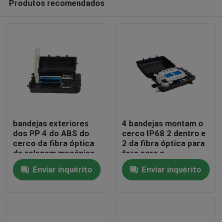
Produtos recomendados
bandejas exteriores
4 bandejas montam o
dos PP 4 do ABS do
cerco IP68 2 dentro e
cerco da fibra óptica
2 da fibra óptica para
da selagem mecânica
fora para o
Casa
encanamento
Enviar inquérito
Enviar inquérito
Produtos
Sobre nós