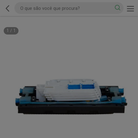
1
/
1