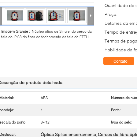
Quantidade de 
Preço:
Detalhes da em
Imagem Grande :
Núcleo ótico de Singlel do cerco da
Tempo de entre
tala do IP 68 da fibra do fechamento da tala de FTTH
Termos de paga
Habilidade da fo
Contato
Descrição de produto detalhada
Material:
ABS
Número do núc
bandeja:
1
Porta:
escala do porto:
8~12
typa do selo:
Óptica Splice encerramento
Cercos da fibra ópt
Destacar:
,