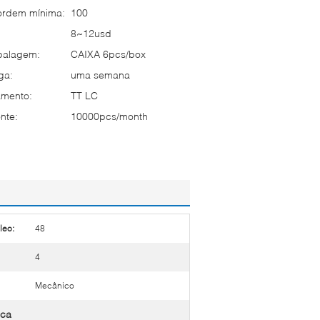
ordem mínima:
100
8~12usd
balagem:
CAIXA 6pcs/box
ga:
uma semana
mento:
TT LC
nte:
10000pcs/month
leo:
48
4
Mecânico
ica