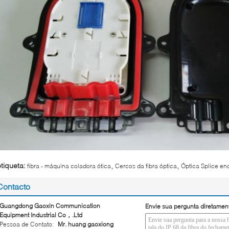
,
,
etiqueta:
fibra - máquina coladora ótica
Cercos da fibra óptica
Óptica Splice e
Contacto
Guangdong Gaoxin Communication
Envie sua pergunta diretamen
Equipment Industrial Co，.Ltd
Pessoa de Contato:
Mr. huang gaoxiong