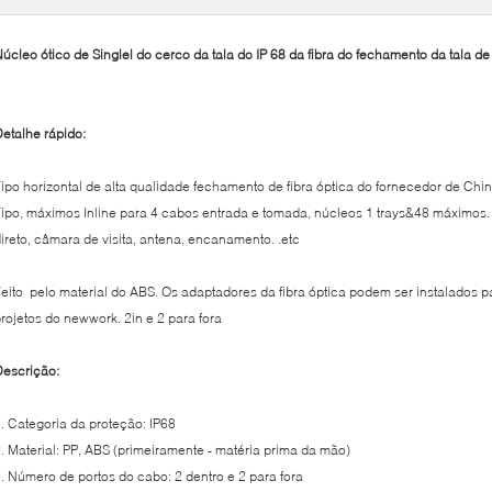
úcleo ótico de Singlel do cerco da tala do IP 68 da fibra do fechamento da tala d
etalhe rápido:
ipo horizontal de alta qualidade fechamento de fibra óptica do fornecedor de Chin
ipo, máximos Inline para 4 cabos entrada e tomada, núcleos 1 trays&48 máximos
ireto, câmara de visita, antena, encanamento. .etc
eito pelo material do ABS. Os adaptadores da fibra óptica podem ser instalados 
rojetos do newwork. 2in e 2 para fora
escrição:
. Categoria da proteção: IP68
. Material: PP, ABS (primeiramente - matéria prima da mão)
. Número de portos do cabo: 2 dentro e 2 para fora