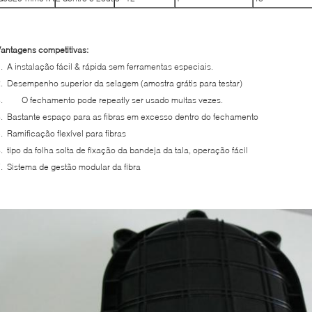
antagens competitivas:
. A instalação fácil & rápida sem ferramentas especiais.
. Desempenho superior da selagem (amostra grátis para testar)
3. O fechamento pode repeatly ser usado muitas vezes.
. Bastante espaço para as fibras em excesso dentro do fechamento
. Ramificação flexível para fibras
. tipo da folha solta de fixação da bandeja da tala, operação fácil
. Sistema de gestão modular da fibra