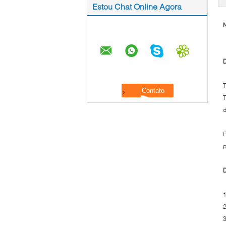
Estou Chat Online Agora
N
D
T
T
d
F
p
D
1
2
3