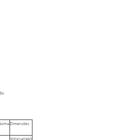
ção
áxima
Dimensões
300X140X60