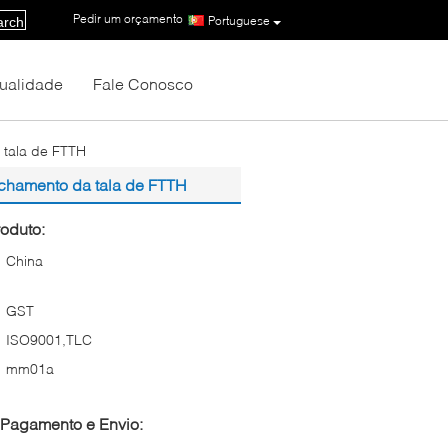
Pedir um orçamento
|
Portuguese
arch
Qualidade
Fale Conosco
a tala de FTTH
fechamento da tala de FTTH
oduto:
China
GST
ISO9001,TLC
mm01a
Pagamento e Envio: