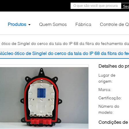
Se
Produtos
Quem Somos
Fábrica
Controle de 
 ótico de Singlel do cerco da tala do IP 68 da fibra do fechamento d
Núcleo ótico de Singlel do cerco da tala do IP 68 da fibra do 
Detalhes do pr
Lugar de
origem:
Marca:
Certificação:
Número do
modelo:
Condições de 