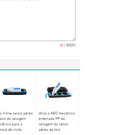
(
0
/ 3000)
o Inline cerco aéreo
dirija o ABS mecânico
tala da selagem
enterrado PP da
cânica para a
selagem do cerco
ara de visita
aéreo da tala