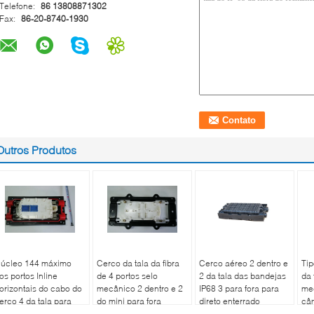
Telefone:
86 13808871302
Fax:
86-20-8740-1930
Outros Produtos
úcleo 144 máximo
Cerco da tala da fibra
Cerco aéreo 2 dentro e
Tip
os portos Inline
de 4 portos selo
2 da tala das bandejas
da 
orizontais do cabo do
mecânico 2 dentro e 2
IP68 3 para fora para
me
erco 4 da tala para
do mini para fora
direto enterrado
câm
TTH