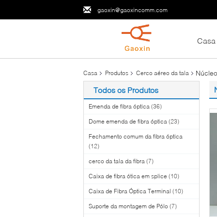
gaoxin@gaoxincomm.com
Casa
Núcleo
Casa
Produtos
Cerco aéreo da tala
Todos os Produtos
Emenda de fibra óptica
(36)
Dome emenda de fibra óptica
(23)
Fechamento comum da fibra óptica
(12)
cerco da tala da fibra
(7)
Caixa de fibra ótica em splice
(10)
Caixa de Fibra Óptica Terminal
(10)
Suporte da montagem de Pólo
(7)