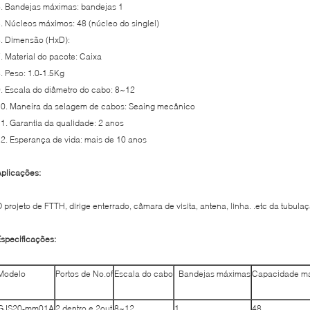
. Bandejas máximas: bandejas 1
. Núcleos máximos: 48 (núcleo do singlel)
. Dimensão (HxD):
. Material do pacote: Caixa
. Peso: 1.0-1.5Kg
. Escala do diâmetro do cabo: 8~12
0. Maneira da selagem de cabos: Seaing mecânico
1. Garantia da qualidade: 2 anos
2. Esperança de vida: mais de 10 anos
plicações:
 projeto de FTTH, dirige enterrado, câmara de visita, antena, linha. .etc da tubula
specificações:
Modelo
Portos de No.of
Escala do cabo
Bandejas máximas
Capacidade m
GJS20-mm01A
2 dentro e 2out
8~12
1
48