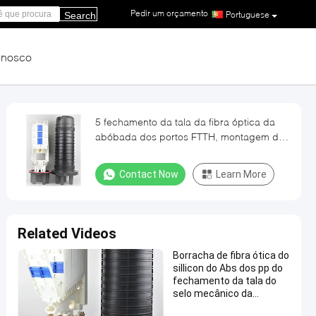
Pedir um orçamento
|
Portuguese
Search
onosco
5 fechamento da tala da fibra óptica da
abóbada dos portos FTTH, montagem do
canal de 144 núcleos
Contact Now
Learn More
Related Videos
Borracha de fibra ótica do
sillicon do Abs dos pp do
fechamento da tala do
selo mecânico da
abóbada, 505 (l)